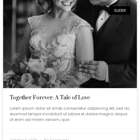
SLIDER
Together Forever: A Tale of Love
Lorem ipsum dolor sit amet, consectetur adipiscing elit, sed do
eiusmod tempor incididunt ut labore et dolore magna aliqua.
Ut enim ad minim veniam, quis
October 9, 2025
No Comments