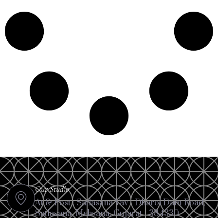
Our Studio
At & Post : Satlasana Vav - Dharoi Dam Road,
Satlasana, Mehsana, Gujarat - 384330